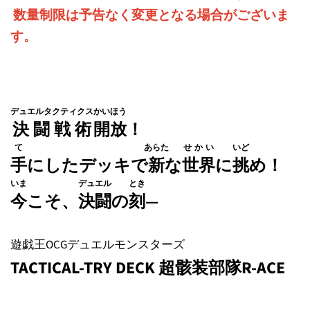
数量制限は予告なく変更となる場合がございま
す。
デュエルタクティクス
かいほう
決闘戦術
開放
！
て
あらた
せかい
いど
手
にしたデッキで
新
な
世界
に
挑
め！
いま
デュエル
とき
今
こそ、
決闘
の
刻
―
遊戯王OCGデュエルモンスターズ
TACTICAL-TRY DECK 超骸装部隊R-ACE