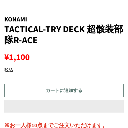
KONAMI
TACTICAL-TRY DECK 超骸装部
隊R-ACE
通
販
¥1,100
常
売
価
価
税込
格
格
カートに追加する
※お一人様10点までご注文いただけます。