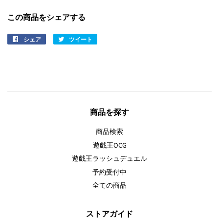
この商品をシェアする
シェア
ツイート
Facebook
Twitter
で
に
シ
投
ェ
稿
ア
す
す
る
商品を探す
る
商品検索
遊戯王OCG
遊戯王ラッシュデュエル
予約受付中
全ての商品
ストアガイド