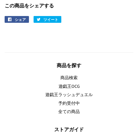
この商品をシェアする
シェア
ツイート
Facebook
Twitter
で
に
シ
投
ェ
稿
ア
す
す
る
商品を探す
る
商品検索
遊戯王OCG
遊戯王ラッシュデュエル
予約受付中
全ての商品
ストアガイド