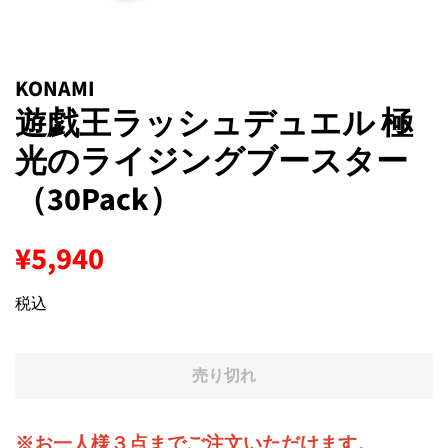
KONAMI
遊戯王ラッシュデュエル 極
光のライジングブースター
（30Pack）
通
販
¥5,940
常
売
価
価
税込
格
格
売り切れ
※お一人様３点までご注文いただけます。