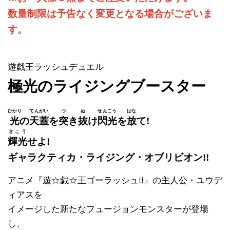
数量制限は予告なく変更となる場合がございま
す。
遊戯王ラッシュデュエル
極光のライジングブースター
ひかり
てんがい
つ
ぬ
せんこう
はな
光
の
天蓋
を
突
き
抜
け
閃光
を
放
て!
きこう
輝光
せよ!
ギャラクティカ・ライジング・オブリビオン!!
アニメ『遊☆戯☆王ゴーラッシュ!!』の主人公・ユウデ
ィアスを
イメージした新たなフュージョンモンスターが登場
し、